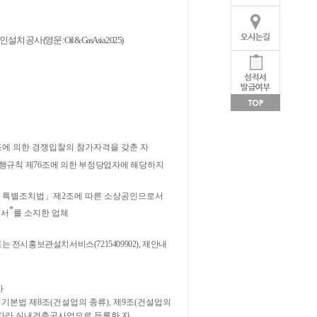
자인설치공사
(
영문
: Oil & Gas Asia 2025)
조에 의한 경쟁입찰의 참가자격을 갖춘 자
시행규칙 제
76
조에 의한 부정당업자에 해당하지
한 특별조치법
」
제
2
조에 따른 소상공인으로서
*
인서
를 소지한 업체
또는 전시홍보관설치서비스
(7215409902),
제안내
자
기본법 제
8
조
(
건설업의 종류
),
제
9
조
(
건설업의
 따라 실내건축공사업으로 등록한 자