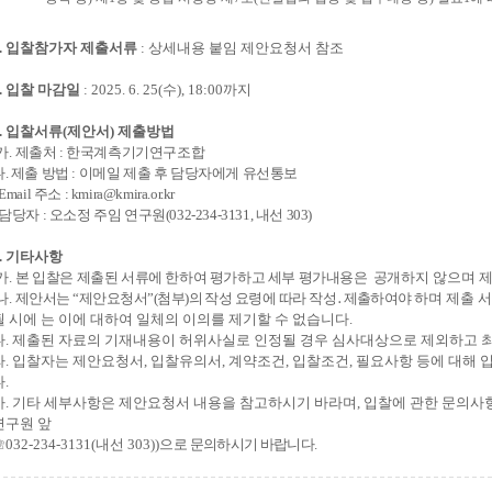
.
입찰참가자 제출서류
:
상세내용 붙임 제안요청서 참조
.
입찰 마감일
: 2025. 6. 25(
수
), 18:00
까지
.
입찰서류
(
제안서
)
제출방법
가
.
제출처
:
한국계측기기연구조합
나
.
제출 방법
:
이메일 제출 후 담당자에게 유선통보
 Email
주소
: kmira@kmira.or.kr
담당자
:
오소정 주임 연구원
(032-234-3131,
내선
303)
.
기타사항
가
.
본 입찰은 제출된 서류에 한하여 평가하고 세부 평가내용은
공
개하지
않으며 
나
.
제안서는
“
제안요청서
”(
첨부
)
의 작성 요령에 따라 작성
․
제출하여야 하
며 제출
서
될 시에 는 이에 대하여 일체의
이의를 제기할 수 없습니다
.
다
.
제출된 자료의 기재내용이 허위사실로 인정될 경우 심사대상으로 제외하고 
라
.
입찰자는 제안요청서
,
입찰유의서
,
계약조건
,
입찰조건
,
필요사항 등에 대해 입
다
.
마
.
기타 세부사항은 제안요청서 내용을 참고하시기 바라며
,
입찰에 관한 문의사
연구원 앞
☏
032-234-3131(
내선
303))
으
로 문의하시기 바랍니다
.