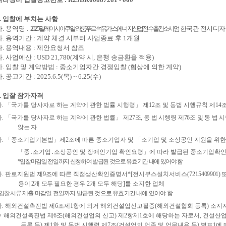
.
입찰에 부치는 사항
가
.
용역명
:
2025
말레이시아 쿠알라룸푸르 석유
가스
에너지산업전 수출컨소시엄
한국관 전시디
나
.
용역기간
:
계약 체결 시부터 사업종료 후
1
개월
다
.
용역내용
:
제안요청서 참조
라
.
사업예산
: USD 21,780(
계약 시
,
은행 송금환율 적용
)
마
.
입찰 및 계약방법
:
중소기업자간 경쟁입찰
(
협상에 의한 계약
)
바
.
공고기간
: 2025.6.5(
목
) ~ 6.25(
수
)
.
입찰 참가자격
가
.
「
국가를 당사자로 하는 계약에 관한 법률 시행령
」
제
12
조 및 동법 시행규칙 제
14
나
.
「
국가를 당사자로 하는 계약에 관한 법률
」
제
27
조
,
동 법
시행령 제
76
조 및 동 법 
않는 자
다
.
「
중소기업기본법
」
제
2
조에 따른 중소기업자 및
「
소기업 및 소상공인 지원을 위
「
중
․
소기업
․
소상공인 및 장애인기업 확인요령
」
에 따라 발급된 중소기업확
*
입찰마감일 전일까지 신청하여 발급된 것으로 유효기간 내에 있어야 함
라
.
판로지원법 제
9
조에 따른 직접생산확인증명서
*
[
전시부스설치서비스
(7215
40
9901)
용이
2
개 모두 필요한
경우
2
개 모두 해당
]
를 소지한 업체
입찰서류 제출 마감일 전일까지 발급된 것으로 유효기간 내에 있어야 함
마
.
해외건설촉진법 제
6
조제
1
항에 의거 해외건설업신고필증
(
해외건설협회 등록
)
소지
ㅇ 해외건설촉진법 제
6
조
(
해외건설업의 신고
)
제
2
항제
1
호에 해당하는 자로서
,
건설산업
등록 등
)
제
1
항 및 동법 시행령 제
7
조
(
건설업의 업종 및 업무내용 등
)
별표
1
에